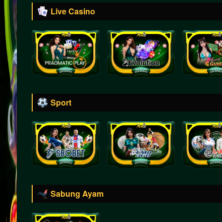
Live Casino
Sport
Sabung Ayam