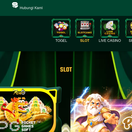
i
Hubungi Kami
TOGEL
SLOT
LIVE CASINO
S
SLOT