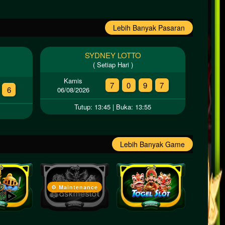
Lebih Banyak Pasaran
SYDNEY LOTTO
( Setiap Hari )
Kamis
7
0
9
7
6
06/08/2026
Tutup: 13:45 | Buka: 13:55
Lebih Banyak Game
⚙ Maintenance