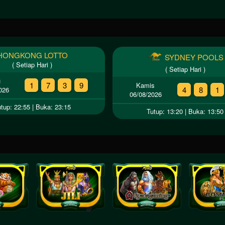
HONGKONG LOTTO
SYDNEY POOLS
( Setiap Hari )
( Setiap Hari )
u
1
7
3
9
Kamis
4
8
1
026
06/08/2026
tup: 22:55 | Buka: 23:15
Tutup: 13:20 | Buka: 13:50