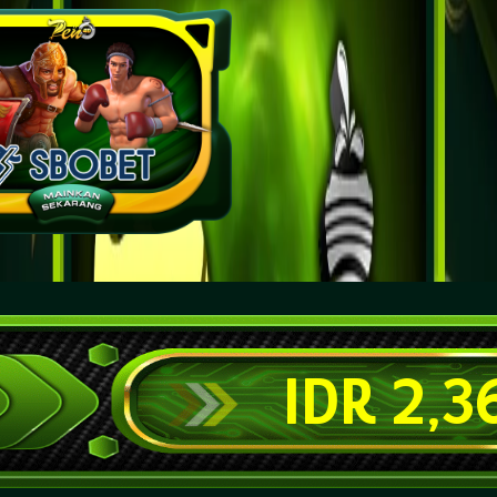
IDR
2,3